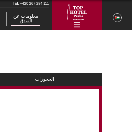
TEL
+420 267 284 111
معلومات عن
الفندق
الحجوزات