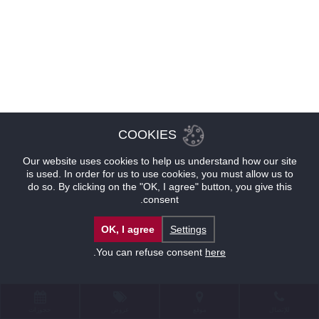
COOKIES
Our website uses cookies to help us understand how our site
is used. In order for us to use cookies, you must allow us to
do so. By clicking on the "OK, I agree" button, you give this
consent.
OK, I agree
Settings
.
You can refuse consent
here
للإتصال
موقع
عروض
حجوزات