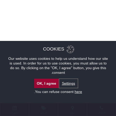
COOKIES
Our website uses cookies to help us understand how our site
is used. In order for us to use cookies, you must allow us to
do so. By clicking on the "OK, I agree" button, you give this
consent.
OK, I agree
Settings
.
You can refuse consent
here
للإتصال
موقع
عروض
حجوزات