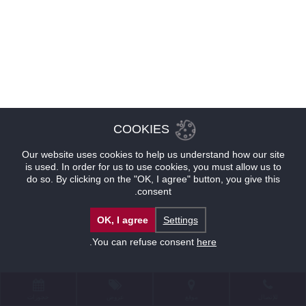
COOKIES
Our website uses cookies to help us understand how our site
is used. In order for us to use cookies, you must allow us to
do so. By clicking on the "OK, I agree" button, you give this
consent.
OK, I agree
Settings
.
You can refuse consent
here
للإتصال
موقع
عروض
حجوزات