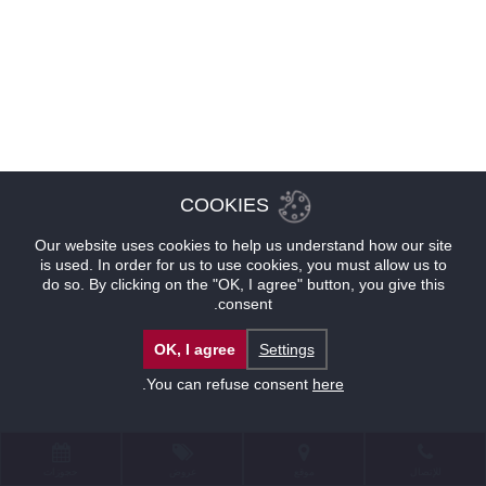
COOKIES
Our website uses cookies to help us understand how our site
is used. In order for us to use cookies, you must allow us to
do so. By clicking on the "OK, I agree" button, you give this
consent.
OK, I agree
Settings
.
You can refuse consent
here
للإتصال
موقع
عروض
حجوزات