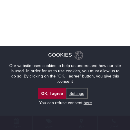
COOKIES
Our website uses cookies to help us understand how our site
is used. In order for us to use cookies, you must allow us to
do so. By clicking on the "OK, I agree" button, you give this
consent.
OK, I agree
Settings
.
You can refuse consent
here
للإتصال
موقع
عروض
حجوزات