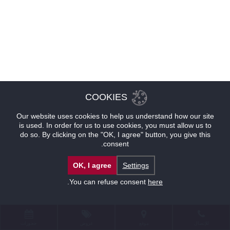
COOKIES
Our website uses cookies to help us understand how our site
is used. In order for us to use cookies, you must allow us to
do so. By clicking on the "OK, I agree" button, you give this
consent.
OK, I agree
Settings
.
You can refuse consent
here
للإتصال
موقع
عروض
حجوزات