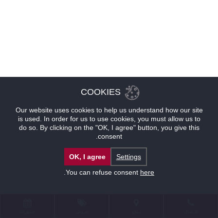
COOKIES
Our website uses cookies to help us understand how our site
is used. In order for us to use cookies, you must allow us to
do so. By clicking on the "OK, I agree" button, you give this
consent.
OK, I agree
Settings
.
You can refuse consent
here
للإتصال
موقع
عروض
حجوزات