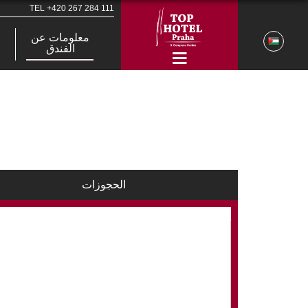
TEL
+420 267 284 111
معلومات عن
الفندق
الحجوزات