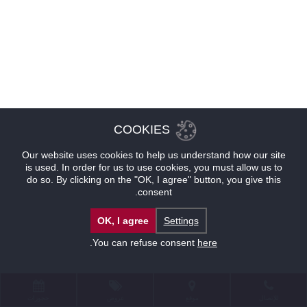
COOKIES
Our website uses cookies to help us understand how our site
is used. In order for us to use cookies, you must allow us to
do so. By clicking on the "OK, I agree" button, you give this
consent.
OK, I agree
Settings
.
You can refuse consent
here
للإتصال
موقع
عروض
حجوزات