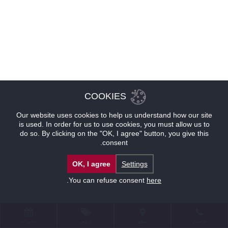
COOKIES
Our website uses cookies to help us understand how our site
is used. In order for us to use cookies, you must allow us to
do so. By clicking on the "OK, I agree" button, you give this
consent.
OK, I agree
Settings
.
You can refuse consent
here
للإتصال
موقع
عروض
حجوزات