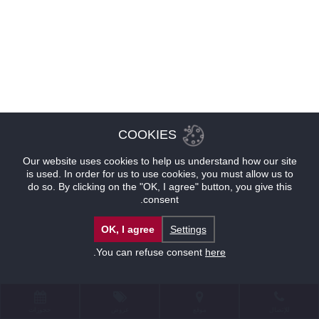
COOKIES
Our website uses cookies to help us understand how our site
is used. In order for us to use cookies, you must allow us to
do so. By clicking on the "OK, I agree" button, you give this
consent.
OK, I agree
Settings
.
You can refuse consent
here
للإتصال
موقع
عروض
حجوزات