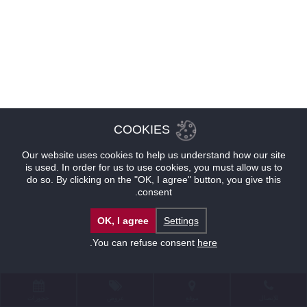
COOKIES
Our website uses cookies to help us understand how our site
is used. In order for us to use cookies, you must allow us to
do so. By clicking on the "OK, I agree" button, you give this
consent.
OK, I agree
Settings
.
You can refuse consent
here
للإتصال
موقع
عروض
حجوزات