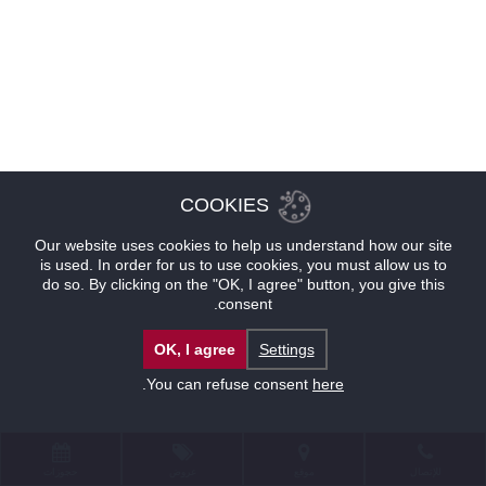
COOKIES
Our website uses cookies to help us understand how our site
is used. In order for us to use cookies, you must allow us to
do so. By clicking on the "OK, I agree" button, you give this
consent.
OK, I agree
Settings
.
You can refuse consent
here
للإتصال
موقع
عروض
حجوزات