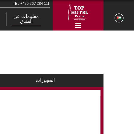
TEL
+420 267 284 111
معلومات عن
الفندق
الحجوزات