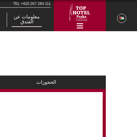
TEL
+420 267 284 111
معلومات عن
الفندق
الحجوزات