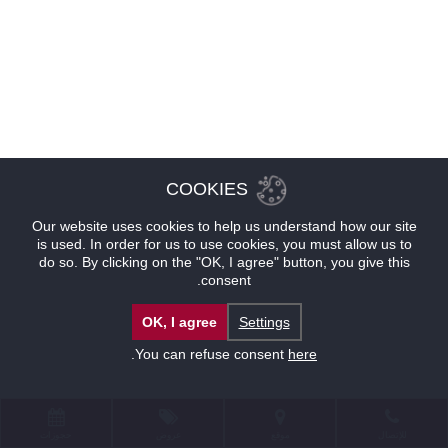
COOKIES
Our website uses cookies to help us understand how our site
is used. In order for us to use cookies, you must allow us to
do so. By clicking on the "OK, I agree" button, you give this
consent.
OK, I agree
Settings
.
You can refuse consent
here
للإتصال
موقع
عروض
حجوزات