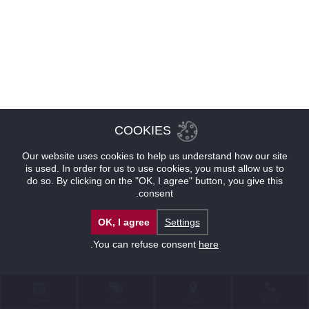
COOKIES
Our website uses cookies to help us understand how our site
is used. In order for us to use cookies, you must allow us to
do so. By clicking on the "OK, I agree" button, you give this
consent.
OK, I agree
Settings
.
You can refuse consent
here
للإتصال
موقع
عروض
حجوزات