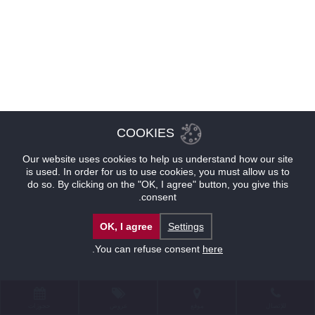
COOKIES
Our website uses cookies to help us understand how our site
is used. In order for us to use cookies, you must allow us to
do so. By clicking on the "OK, I agree" button, you give this
consent.
OK, I agree
Settings
.
You can refuse consent
here
للإتصال
موقع
عروض
حجوزات