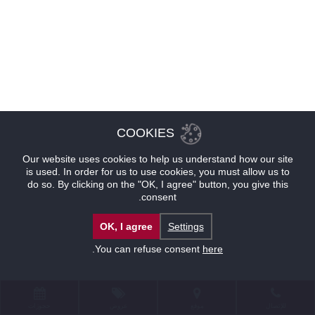
COOKIES
Our website uses cookies to help us understand how our site
is used. In order for us to use cookies, you must allow us to
do so. By clicking on the "OK, I agree" button, you give this
consent.
OK, I agree
Settings
.
You can refuse consent
here
للإتصال
موقع
عروض
حجوزات