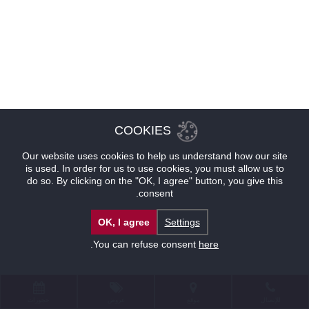
COOKIES
Our website uses cookies to help us understand how our site
is used. In order for us to use cookies, you must allow us to
do so. By clicking on the "OK, I agree" button, you give this
consent.
OK, I agree
Settings
.
You can refuse consent
here
للإتصال
موقع
عروض
حجوزات