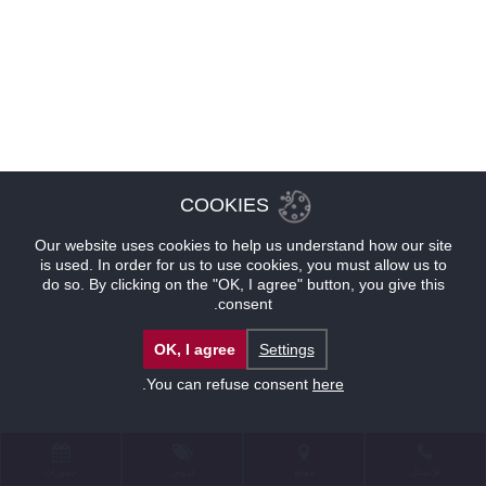
COOKIES
Our website uses cookies to help us understand how our site
is used. In order for us to use cookies, you must allow us to
do so. By clicking on the "OK, I agree" button, you give this
consent.
OK, I agree
Settings
.
You can refuse consent
here
للإتصال
موقع
عروض
حجوزات