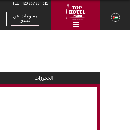
TEL
+420 267 284 111
معلومات عن
الفندق
الحجوزات