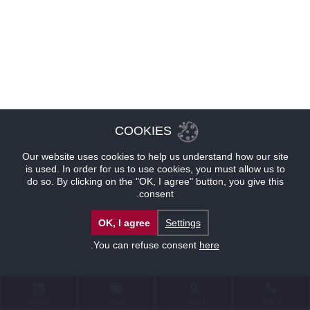
COOKIES
Our website uses cookies to help us understand how our site
is used. In order for us to use cookies, you must allow us to
do so. By clicking on the "OK, I agree" button, you give this
consent.
OK, I agree
Settings
.
You can refuse consent
here
للإتصال
موقع
عروض
حجوزات