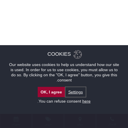
COOKIES
Our website uses cookies to help us understand how our site
is used. In order for us to use cookies, you must allow us to
do so. By clicking on the "OK, I agree" button, you give this
consent.
OK, I agree
Settings
.
You can refuse consent
here
للإتصال
موقع
عروض
حجوزات