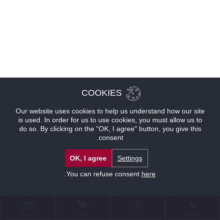
COOKIES
Our website uses cookies to help us understand how our site
is used. In order for us to use cookies, you must allow us to
do so. By clicking on the "OK, I agree" button, you give this
consent.
OK, I agree
Settings
.
You can refuse consent
here
للإتصال
موقع
عروض
حجوزات