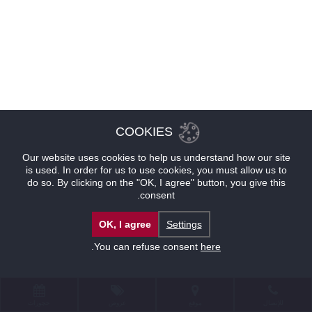
COOKIES
Our website uses cookies to help us understand how our site
is used. In order for us to use cookies, you must allow us to
do so. By clicking on the "OK, I agree" button, you give this
consent.
OK, I agree
Settings
.
You can refuse consent
here
للإتصال
موقع
عروض
حجوزات