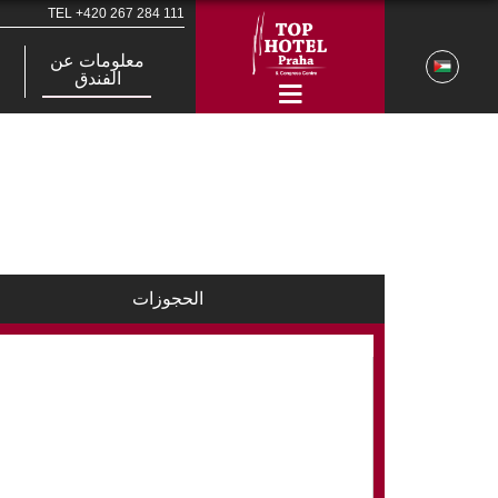
TEL
+420 267 284 111
معلومات عن
الفندق
الحجوزات