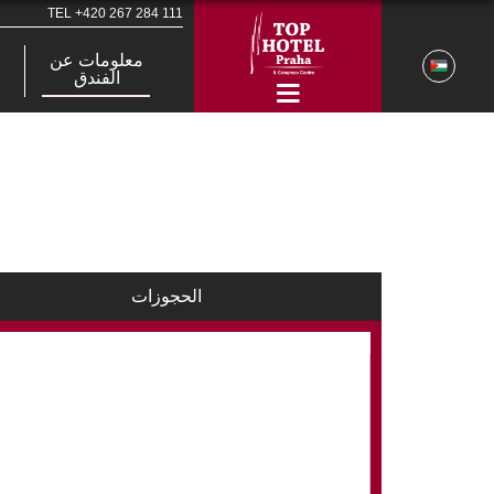
TEL
+420 267 284 111
معلومات عن
الفندق
الحجوزات