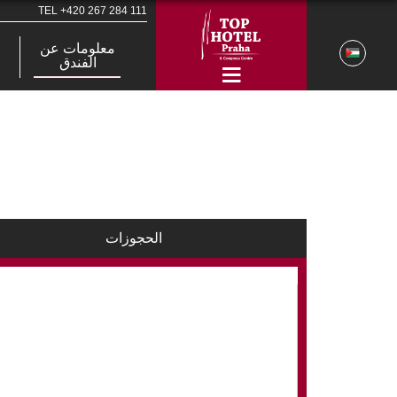
TEL
+420 267 284 111
معلومات عن
الفندق
الحجوزات