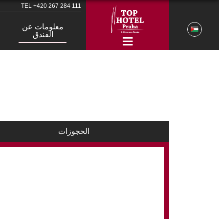
TEL
+420 267 284 111
معلومات عن
الفندق
الحجوزات