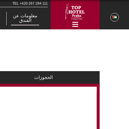
TEL
+420 267 284 111
معلومات عن
الفندق
الحجوزات