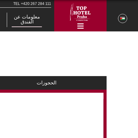
TEL
+420 267 284 111
معلومات عن
الفندق
الحجوزات