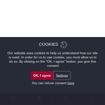
COOKIES
Our website uses cookies to help us understand how our site
is used. In order for us to use cookies, you must allow us to
do so. By clicking on the "OK, I agree" button, you give this
consent.
OK, I agree
Settings
.
You can refuse consent
here
للإتصال
موقع
عروض
حجوزات