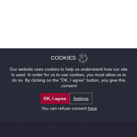
COOKIES
Our website uses cookies to help us understand how our site
is used. In order for us to use cookies, you must allow us to
do so. By clicking on the "OK, I agree" button, you give this
consent.
OK, I agree
Settings
.
You can refuse consent
here
للإتصال
موقع
عروض
حجوزات