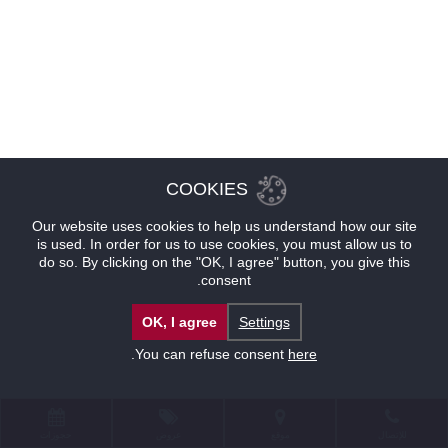
COOKIES
Our website uses cookies to help us understand how our site
is used. In order for us to use cookies, you must allow us to
do so. By clicking on the "OK, I agree" button, you give this
consent.
OK, I agree
Settings
.
You can refuse consent
here
للإتصال
موقع
عروض
حجوزات