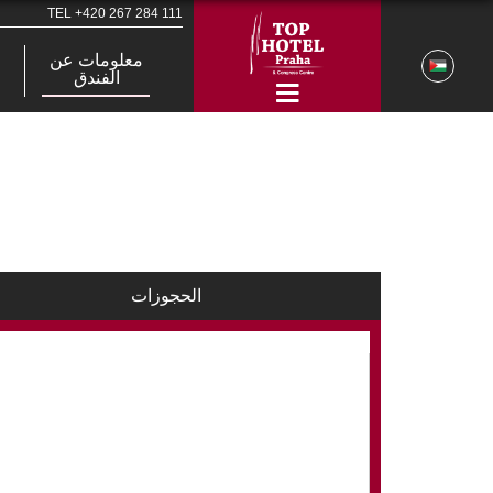
TEL
+420 267 284 111
معلومات عن
الفندق
الحجوزات