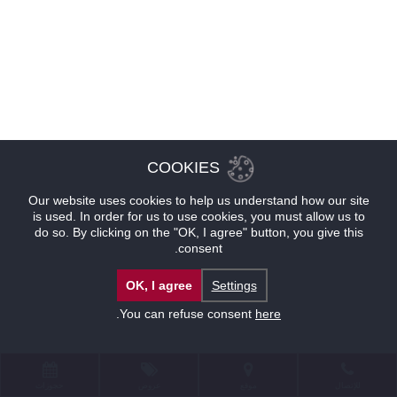
COOKIES
Our website uses cookies to help us understand how our site
is used. In order for us to use cookies, you must allow us to
do so. By clicking on the "OK, I agree" button, you give this
consent.
OK, I agree
Settings
.
You can refuse consent
here
للإتصال
موقع
عروض
حجوزات