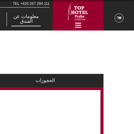
TEL
+420 267 284 111
معلومات عن
الفندق
الحجوزات