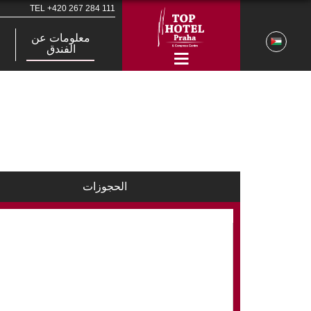
TEL
+420 267 284 111
معلومات عن
الفندق
الحجوزات