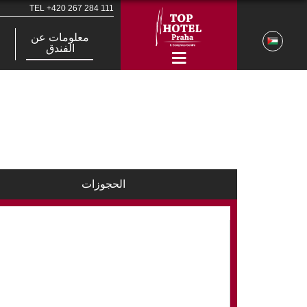
TEL
+420 267 284 111
معلومات عن
الفندق
الحجوزات