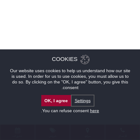
COOKIES
Our website uses cookies to help us understand how our site
is used. In order for us to use cookies, you must allow us to
do so. By clicking on the "OK, I agree" button, you give this
consent.
OK, I agree
Settings
.
You can refuse consent
here
للإتصال
موقع
عروض
حجوزات