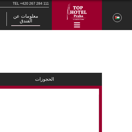
TEL
+420 267 284 111
معلومات عن
الفندق
الحجوزات