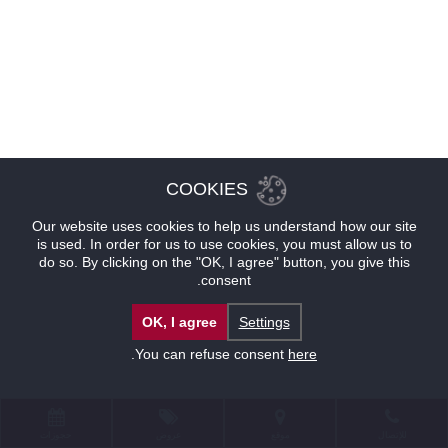
COOKIES
Our website uses cookies to help us understand how our site
is used. In order for us to use cookies, you must allow us to
do so. By clicking on the "OK, I agree" button, you give this
consent.
OK, I agree
Settings
.
You can refuse consent
here
للإتصال
موقع
عروض
حجوزات