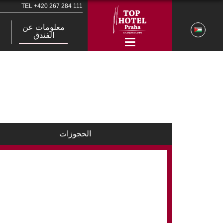
TEL
+420 267 284 111
معلومات عن
الفندق
الحجوزات