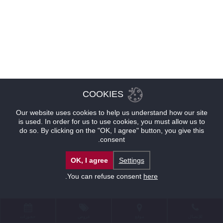
COOKIES
Our website uses cookies to help us understand how our site
is used. In order for us to use cookies, you must allow us to
do so. By clicking on the "OK, I agree" button, you give this
consent.
OK, I agree
Settings
.
You can refuse consent
here
للإتصال
موقع
عروض
حجوزات