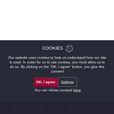
COOKIES
Our website uses cookies to help us understand how our site
is used. In order for us to use cookies, you must allow us to
do so. By clicking on the "OK, I agree" button, you give this
consent.
OK, I agree
Settings
.
You can refuse consent
here
للإتصال
موقع
عروض
حجوزات