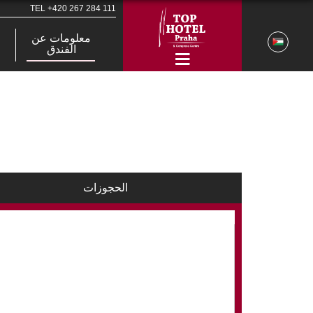
TEL
+420 267 284 111
معلومات عن
الفندق
الحجوزات