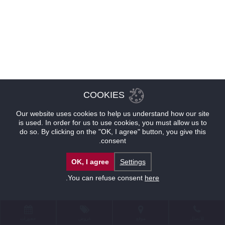
COOKIES
Our website uses cookies to help us understand how our site
is used. In order for us to use cookies, you must allow us to
do so. By clicking on the "OK, I agree" button, you give this
consent.
OK, I agree
Settings
.
You can refuse consent
here
للإتصال
موقع
عروض
حجوزات