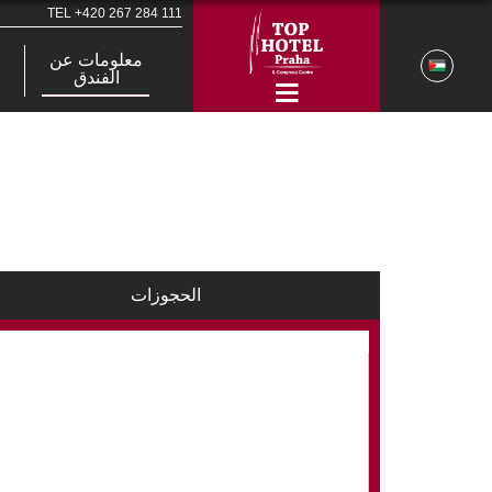
TEL
+420 267 284 111
معلومات عن
الفندق
الحجوزات